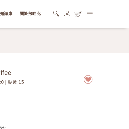
知識庫
關於努哇克
購物商品清單
您的購物車還是空的，快去逛逛吧。
搜尋商品清單
ffee
您的搜尋清單還是空的。
20
| 點數 15
添加