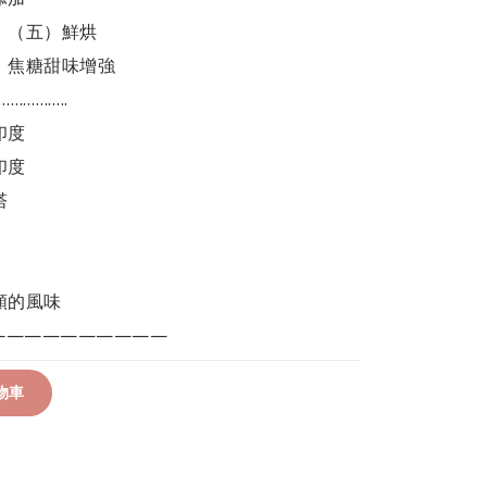
）（五）鮮烘
降低，焦糖甜味增強
…………..
印度
印度
塔
類的風味
——————————
物車