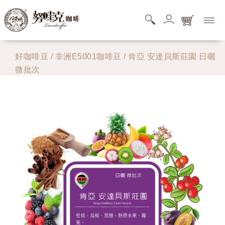
購物商品清單
好咖啡豆
/
非洲E5001咖啡豆
/ 肯亞 安達貝斯莊園 日曬
微批次
您的購物車還是空的，快去逛逛吧。
搜尋商品清單
您的搜尋清單還是空的。