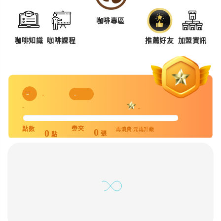
咖啡專區
咖啡知識
咖啡課程
推薦好友
加盟資訊
-
-
-
-
-
劵夾
點數
再消費
-
元再升級
0
0
張
點