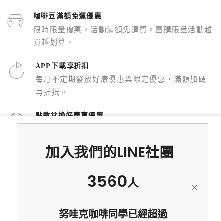
咖啡豆滿額免運優惠
限時限量優惠，活動滿額免運費。團購限量活動越
買越划算。
APP下載享折扣
每月不定期發放好康優惠與限定優惠，滿額加碼
再折抵。
點數兌換好康享優惠
消費累積點數可享好康兌換與折抵，生日活動加
碼兩倍贈
加入我們的LINE社團
自家烘焙鎖住美味
3703
每週二、五烘製，日式慢火培煎技術呈現咖啡豆獨
人
×
特風味。
努哇克咖啡同學已經超過