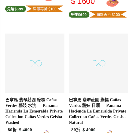
$ 1600
免運$699
免運$699
巴拿馬 翡翠莊園 綠標 Cañas
巴拿馬 翡翠莊園 綠標 Cañas
Verdes 藝妓 水洗 Panama
Verdes 藝妓 日曬 Panama
Hacienda La Esmeralda Private
Hacienda La Esmeralda Private
Collection Cañas Verdes Geisha
Collection Cañas Verdes Geisha
Washed
Natural
80
$ 4000
80
$ 4000
折
折